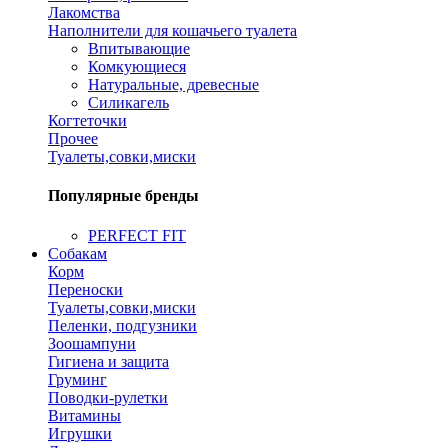
Лакомства
Наполнители для кошачьего туалета
Впитывающие
Комкующиеся
Натуральные, древесные
Силикагель
Когтеточки
Прочее
Туалеты,совки,миски
Популярные бренды
PERFECT FIT
Собакам
Корм
Переноски
Туалеты,совки,миски
Пеленки, подгузники
Зоошампуни
Гигиена и защита
Груминг
Поводки-рулетки
Витамины
Игрушки