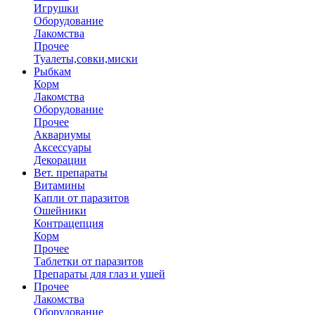
Игрушки
Оборудование
Лакомства
Прочее
Туалеты,совки,миски
Рыбкам
Корм
Лакомства
Оборудование
Прочее
Аквариумы
Аксессуары
Декорации
Вет. препараты
Витамины
Капли от паразитов
Ошейники
Контрацепция
Корм
Прочее
Таблетки от паразитов
Препараты для глаз и ушей
Прочее
Лакомства
Оборудование