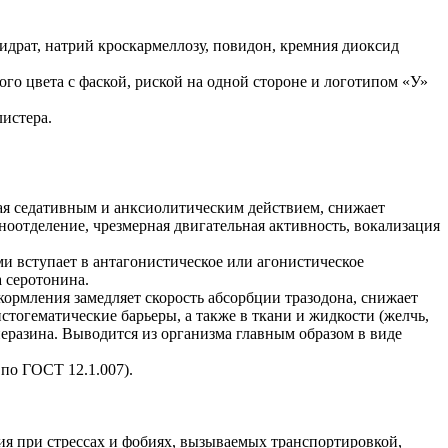
идрат, натрий кроскармеллозу, повидон, кремния диоксид
го цвета c фаской, риской на одной стороне и логотипом «У»
истера.
дая седативным и анксиолитическим действием, снижает
оотделение, чрезмерная двигательная активность, вокализация
и вступает в антагонистическое или агонистическое
 серотонина.
кормления замедляет скорость абсорбции тразодона, снижает
тогематические барьеры, а также в ткани и жидкости (желчь,
перазина. Выводится из организма главным образом в виде
по ГОСТ 12.1.007).
ия при стрессах и фобиях, вызываемых транспортировкой,