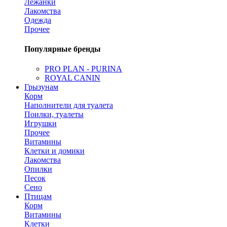
Лежанки
Лакомства
Одежда
Прочее
Популярные бренды
PRO PLAN - PURINA
ROYAL CANIN
Грызунам
Корм
Наполнители для туалета
Поилки, туалеты
Игрушки
Прочее
Витамины
Клетки и домики
Лакомства
Опилки
Песок
Сено
Птицам
Корм
Витамины
Клетки