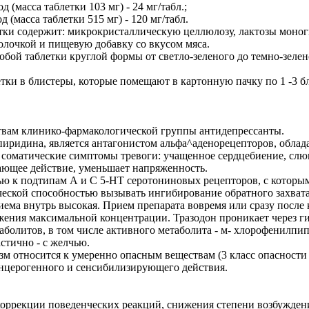
 (масса таблетки 103 мг) - 24 мг/табл.;
(масса таблетки 515 мг) - 120 мг/табл.
тки содержит: микрокристаллическую целлюлозу, лактозы моног
олочкой и пищевую добавку со вкусом мяса.
бой таблетки круглой формы от светло-зеленого до темно-зелено
ки в блистеры, которые помещают в картонную пачку по 1 -3 бл
ствам клинико-фармакологической группы антидепрессанты.
опиридина, является антагонистом альфа^аденорецепторов, обла
, соматические симптомы тревоги: учащенное сердцебиение, слюн
вающее действие, уменьшает напряженность.
ью к подтипам А и С 5-HT серотониновых рецепторов, с которым
ической способностью вызывать ингибирование обратного захвата
ема внутрь высокая. Прием препарата вовремя или сразу после 
ения максимальной концентрации. Тразодон проникает через гис
таболитов, в том числе активного метаболита - м- хлорофенилпи
стично - с желчью.
зм относится к умеренно опасным веществам (3 класс опасности 
анцерогенного и сенсибилизирующего действия.
коррекции поведенческих реакций, снижения степени возбужден