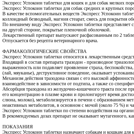
Экспресс Успокоин таблетки для кошек и для собак мелких пород
Экспресс Успокоин таблетки для собак средних и крупных пород 
В качестве вспомогательных веществ Экспресс Успокоин табле
коллоидный безводный, магния стеарат, смесь для покрытия об
По внешнему виду Экспресс Успокоин таблетки представляет со
на другой стороне, покрытые пленочной оболочкой.
Лекарственный препарат выпускают расфасованным по 2 таблет
Отпускается без рецепта ветеринарного врача.
ФАРМАКОЛОГИЧЕСКИЕ СВОЙСТВА
Экспресс Успокоин таблетки относится к лекарственным сред
Входящий в состав препарата тразодон - производное триазол
выраженность или подавляет проявление страха, беспокойства
(лай, мяуканье), деструктивное поведение, оказывает успокаи
Механизм действия тразодона связан с его высокой аффинност
взаимодействие в зависимости от подтипа, а также со специф
Абсорбция тразодона из желудочно-кишечного тракта после при
его концентрацию в плазме крови и пролонгирует время достиж
слюна, молоко), метаболизируется в печени с образованием ме
неактивных метаболитов, в основном с мочой (около 75 %) и ча
Экспресс Успокоин таблетки по степени воздействия на органи
В рекомендуемых дозах препарат не оказывает мутагенного, к
ПОКАЗАНИЯ
Экспресс Успокоин таблетки назначают собакам и кошкам для 