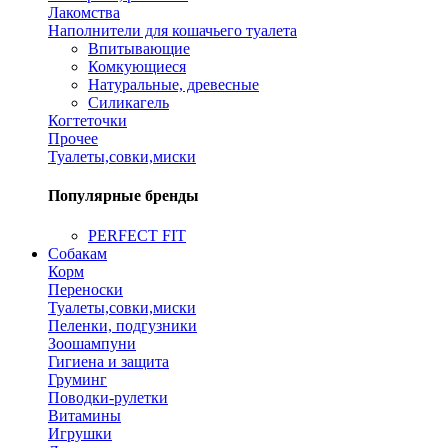
Лакомства
Наполнители для кошачьего туалета
Впитывающие
Комкующиеся
Натуральные, древесные
Силикагель
Когтеточки
Прочее
Туалеты,совки,миски
Популярные бренды
PERFECT FIT
Собакам
Корм
Переноски
Туалеты,совки,миски
Пеленки, подгузники
Зоошампуни
Гигиена и защита
Груминг
Поводки-рулетки
Витамины
Игрушки